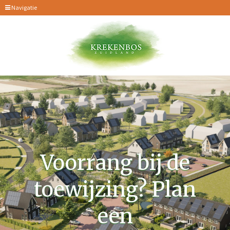
Navigatie
Voorrang bij de
toewijzing? Plan
een