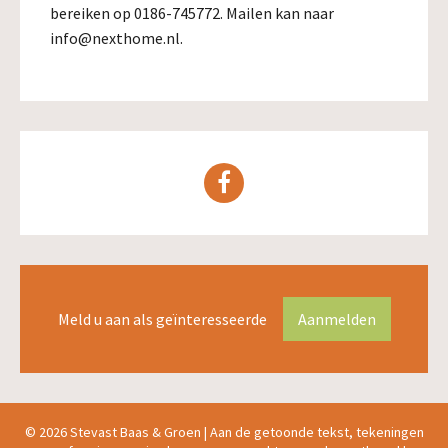
bereiken op 0186-745772. Mailen kan naar
info@nexthome.nl.
Meld u aan als geïnteresseerde
Aanmelden
© 2026 Stevast Baas & Groen |
Aan de getoonde tekst, tekeningen