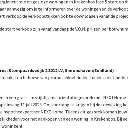
ergieneutrale en gasloze woningen in Krekenbos fase 5 start op din
laar aanwezig om je te informeren over de woningen en de verko
start verkoop de verkoopstukken ook te downloaden vanaf de proje
e start verkoop zijn vanaf vandaag de V.O.N. prijzen per bouwnumm
es: Stompaardsedijk 2 3212 LV, Simonshaven/Zuidland)
emaakt ten behoeve van promotiedoeleinden. Indien u niet herk
n in een gratis en vrijblijvend oriëntatiegesprek met NEXTHome
 dinsdag 11 juli 2023. Om voorrang te krijgen bij de toewijzing kan
nze hypotheekpartner NEXTHome. Tijdens dit gesprek komen jouw
ijkheden voor het aankopen van een woning in Krekenbos. Bij een
de woningen!