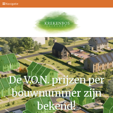
Navigatie
De V.O.N. prijzen per
bouwnummer zijn
bekend!